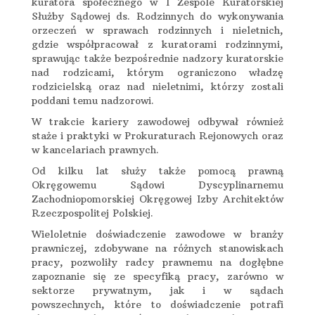
kuratora społecznego w I Zespole Kuratorskiej
Służby Sądowej ds. Rodzinnych do wykonywania
orzeczeń w sprawach rodzinnych i nieletnich,
gdzie współpracował z kuratorami rodzinnymi,
sprawując także bezpośrednie nadzory kuratorskie
nad rodzicami, którym ograniczono władzę
rodzicielską oraz nad nieletnimi, którzy zostali
poddani temu nadzorowi.
W trakcie kariery zawodowej odbywał również
staże i praktyki w Prokuraturach Rejonowych oraz
w kancelariach prawnych.
Od kilku lat służy także pomocą prawną
Okręgowemu Sądowi Dyscyplinarnemu
Zachodniopomorskiej Okręgowej Izby Architektów
Rzeczpospolitej Polskiej.
Wieloletnie doświadczenie zawodowe w branży
prawniczej, zdobywane na różnych stanowiskach
pracy, pozwoliły radcy prawnemu na dogłębne
zapoznanie się ze specyfiką pracy, zarówno w
sektorze prywatnym, jak i w sądach
powszechnych, które to doświadczenie potrafi